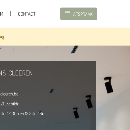
AM
CONTACT
AFSPRAAK
dag
NS-CLEEREN
cleeren.be
70 Schilde
30u-12:30u en 13:30u-18u