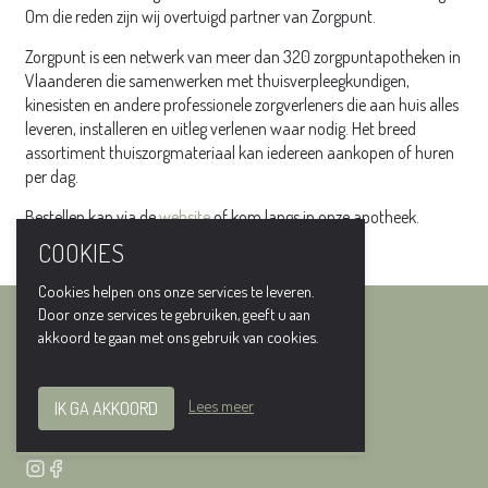
Om die reden zijn wij overtuigd partner van Zorgpunt.
Zorgpunt is een netwerk van meer dan 320 zorgpuntapotheken in
Vlaanderen die samenwerken met thuisverpleegkundigen,
kinesisten en andere professionele zorgverleners die aan huis alles
leveren, installeren en uitleg verlenen waar nodig. Het breed
assortiment thuiszorgmateriaal kan iedereen aankopen of huren
per dag.
Bestellen kan via de
website
of kom langs in onze apotheek.
COOKIES
Meer informatie:
https://www.zorgpunt.eu/
Cookies helpen ons onze services te leveren.
Door onze services te gebruiken, geeft u aan
APOTHEEK NAESSENS-CLEEREN
akkoord te gaan met ons gebruik van cookies.
+32 3 385 91 46
info@apotheeknaessenscleeren.be
Lees meer
IK GA AKKOORD
Turnhoutsebaan 459, 2970 Schilde