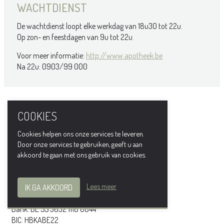
WACHTDIENST
De wachtdienst loopt elke werkdag van 18u30 tot 22u.
Op zon- en feestdagen van 9u tot 22u.
Voor meer informatie:
http://www.apotheek.be
Na 22u: 0903/99 000
CONTACTGEGEVENS
COOKIES
Apotheek Naessens-Cleeren
Cookies helpen ons onze services te leveren.
Turnhoutsebaan 459, 2970 Schilde
Door onze services te gebruiken, geeft u aan
akkoord te gaan met ons gebruik van cookies.
Tel.: +32 3 385 91 46
info@apotheeknaessenscleeren.be
Lees meer
IK GA AKKOORD
BTW: BE 0767 806 369
Bank: BE 55 3632 1118 8844
BIC: HBKABE22